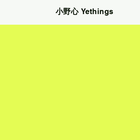
小野心
Yethings